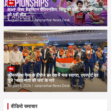
खेल
BWF विश्व बैडमिंटन चैंपियनशिप: सिंधु को 9वीं, सात्विक-चिराग
को 5वीं सीड
August 5, 2026
Janprachar News Desk
खेल
कॉमनवेल्थ गेम्स के हीरोज का देश में भव्य स्वागत, एयरपोर्ट पर
गूंजे ‘भारत माता की जय’ के नारे
August 4, 2026
Janprachar News Desk
वीडियो समाचार