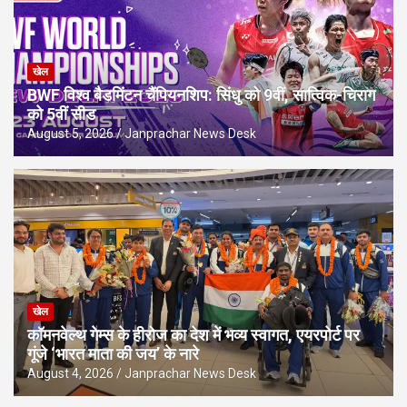
खेल
BWF विश्व बैडमिंटन चैंपियनशिप: सिंधु को 9वीं, सात्विक-चिराग
को 5वीं सीड
August 5, 2026
Janprachar News Desk
खेल
कॉमनवेल्थ गेम्स के हीरोज का देश में भव्य स्वागत, एयरपोर्ट पर
गूंजे ‘भारत माता की जय’ के नारे
August 4, 2026
Janprachar News Desk