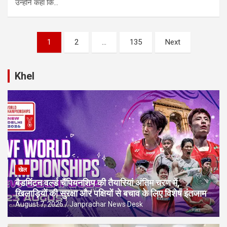
उन्होंने कहा कि…
Posts
1
2
…
135
Next
pagination
Khel
खेल
बैडमिंटन वर्ल्ड चैंपियनशिप की तैयारियां अंतिम चरण में,
खिलाड़ियों की सुरक्षा और पक्षियों से बचाव के लिए विशेष इंतजाम
August 7, 2026
Janprachar News Desk