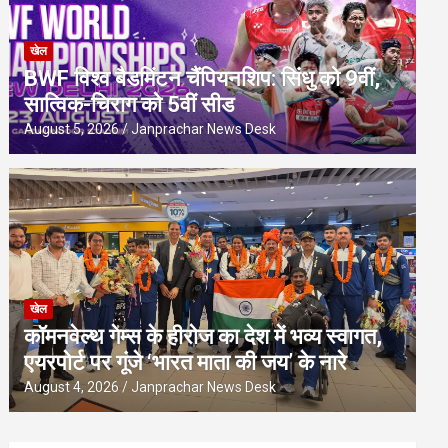
खेल
BWF विश्व बैडमिंटन चैंपियनशिप: सिंधु को 9वीं,
सात्विक-चिराग को 5वीं सीड
August 5, 2026
Janprachar News Desk
खेल
कॉमनवेल्थ गेम्स के हीरोज का देश में भव्य स्वागत,
एयरपोर्ट पर गूंजे ‘भारत माता की जय’ के नारे
August 4, 2026
Janprachar News Desk