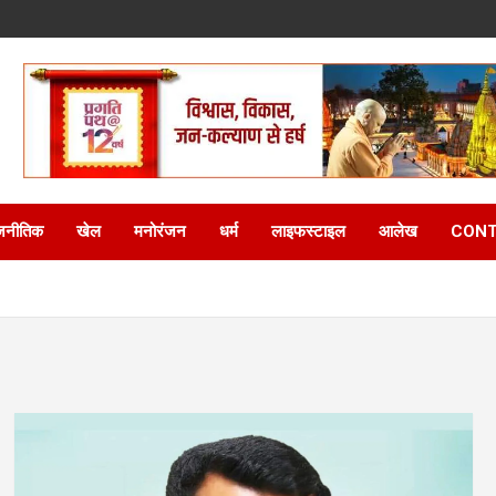
जनीतिक
खेल
मनोरंजन
धर्म
लाइफस्टाइल
आलेख
CONT