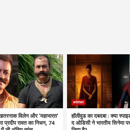
मनोरंजन
 खतरनाक विलेन और ‘महाभारत’
हॉलीवुड का दबदबा : क्या स्पा
ामा प्रदीप रावत का निधन, 74
द ओडिसी ने भारतीय सिनेमा प
 में ली अंतिम सांस
लिया है?