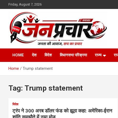
Skip
Friday, August 7, 2026
to
content
Madhya Pradesh News Today | MP News Hindi
:: जनप्रचार ::
HOME
देश
विदेश
विधानसभा परिक्रमा
राज्य
रा
Home
Trump statement
Tag:
Trump statement
विदेश
ट्रंप ने 300 अरब डॉलर फंड को झूठा कहा: अमेरिका‑ईरान
शांति समझौते में नया मोड़