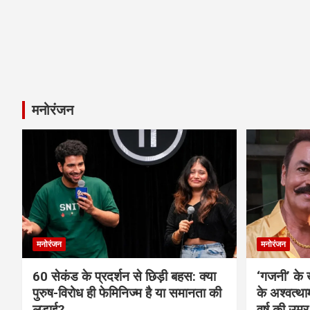
मनोरंजन
मनोरंजन
मनोरंजन
60 सेकंड के प्रदर्शन से छिड़ी बहस: क्या
‘गजनी’ के
पुरुष-विरोध ही फेमिनिज्म है या समानता की
के अश्वत्थ
लड़ाई?
वर्ष की उम्र