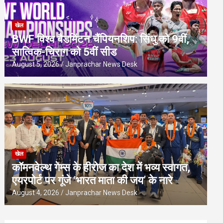
खेल
BWF विश्व बैडमिंटन चैंपियनशिप: सिंधु को 9वीं,
सात्विक-चिराग को 5वीं सीड
August 5, 2026
Janprachar News Desk
खेल
कॉमनवेल्थ गेम्स के हीरोज का देश में भव्य स्वागत,
एयरपोर्ट पर गूंजे ‘भारत माता की जय’ के नारे
August 4, 2026
Janprachar News Desk