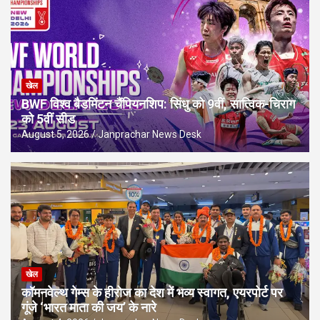
खेल
BWF विश्व बैडमिंटन चैंपियनशिप: सिंधु को 9वीं, सात्विक-चिराग
को 5वीं सीड
August 5, 2026
Janprachar News Desk
खेल
कॉमनवेल्थ गेम्स के हीरोज का देश में भव्य स्वागत, एयरपोर्ट पर
गूंजे ‘भारत माता की जय’ के नारे