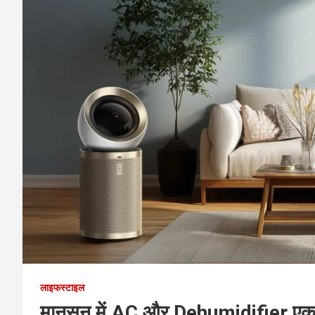
लाइफस्टाइल
मानसून में AC और Dehumidifier एक स