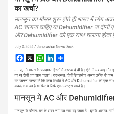
का खर्चा?
मानसून का मौसम शुरू होते ही भारत में लोग अक्स
AC चलाना चाहिए या Dehumidifier या दोनों एक
और Dehumidifier को एक साथ चलाना होता ह
July 3, 2026
Janprachar News Desk
F
X
W
Li
S
a
h
n
h
मानसून ने भारत के ज्यादातर हिस्सों में दस्तक दे दी है। ऐसे में अब कई लो
ce
at
ke
ar
का या दोनों एक साथ चलाएं। दरअसल, दोनों डिवाइसेज अलग तरीके से काम करन
b
s
dI
e
यह जानना जरूरी है कि किस स्थिति में AC और Dehumidifier को एक साथ च
वाकई काम का है या फिर ये सिर्फ एक एक्स्ट्रा खर्चा है।
o
A
n
मानसून में AC और Dehumidifier
o
p
k
p
मानसून के दौरान, घर के अंदर नमी का स्तर बढ़ जाता है। इसके अलावा, गर्मि