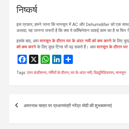
निष्कर्ष
इस प्रकार, हमने जाना कि मानसून में AC और Dehumidifier को एक साथ चल
अलावा, यह जानना जरूरी है कि क्या ये कॉम्बिनेशन वाकई काम का है या फिर ये 
इसके बाद, आप
मानसून के दौरान घर के अंदर नमी को कम करने
के लिए कुछ
को कम करने
के लिए कुछ टिप्स भी पढ़ सकते हैं। आप
मानसून के दौरान घर
F
X
W
Li
S
a
h
n
h
Tags:
एयर कंडीशनर
,
गर्मियों के दौरान
,
घर के अंदर नमी
,
डिह्यूमिडिफायर
,
मानसून
ce
at
ke
ar
b
s
dI
e
o
A
n
Post
o
p
अमरनाथ यात्रा पर प्रधानमंत्री नरेंद्र मोदी की शुभकामनाएं
navigation
k
p