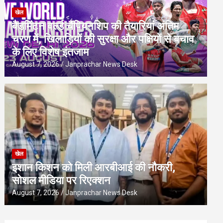
खेल
बैडमिंटन वर्ल्ड चैंपियनशिप की तैयारियां अंतिम
चरण में, खिलाड़ियों की सुरक्षा और पक्षियों से बचाव
के लिए विशेष इंतजाम
August 7, 2026
Janprachar News Desk
खेल
इशान किशन को मिली आरबीआई की नौकरी,
सोशल मीडिया पर रिएक्शन
August 7, 2026
Janprachar News Desk