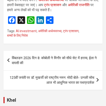
हमारी वेबसाइट पर जाएं। आप
ट्रंप प्रशासन
और
अमेरिकी राजनीति
पर
हमारे अन्य लेखों को भी पढ़ सकते हैं।
F
X
W
Li
S
a
h
n
h
Tags:
AI investment
,
अमेरिकी अर्थव्यवस्था
,
ट्रंप प्रशासन
,
ce
at
ke
ar
बच्चों के लिए निवेश
b
s
dI
e
o
A
n
Post
o
p
विंबलडन 2026 दिन 8: कोबोली ने मिनौर को सीधे सेट में हराया, ईला ने
navigation
वापसी की
k
p
125वीं जयंती पर डॉ. मुखर्जी को राष्ट्रीय नमन: मोदी बोले- उनकी सोच
आज भी आधुनिक भारत का पथप्रदर्शक
Khel