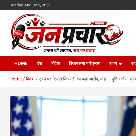
Skip
Sunday, August 9, 2026
to
content
Madhya Pradesh News Today | MP News Hindi
:: जनप्रचार ::
HOME
देश
विदेश
विधानसभा परिक्रमा
राज्य
रा
Home
विदेश
ट्रंप पर क्रिस क्रिस्टी का बड़ा आरोप, कहा – पुतिन जैसा भ्रष