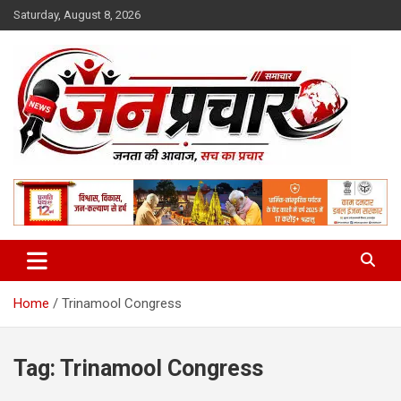
Skip
Saturday, August 8, 2026
to
content
Madhya Pradesh News Today | MP News Hindi
:: जनप्रचार ::
Home
Trinamool Congress
Tag:
Trinamool Congress