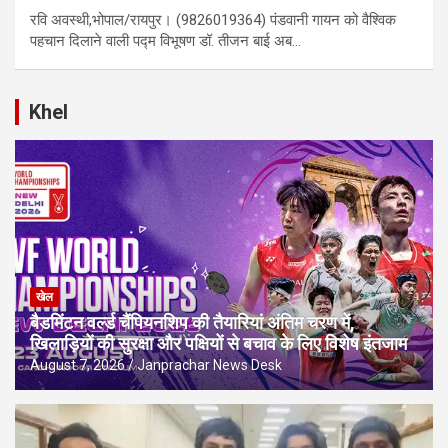
रवि अवस्थी,भोपाल/रायपुर। (9826019364) पंडवानी गायन को वैश्विक
पहचान दिलाने वाली पद्म विभूषण डॉ. तीजन बाई अब…
Khel
खेल
बैडमिंटन वर्ल्ड चैंपियनशिप की तैयारियां अंतिम चरण में,
खिलाड़ियों की सुरक्षा और पक्षियों से बचाव के लिए विशेष इंतजाम
August 7, 2026
Janprachar News Desk