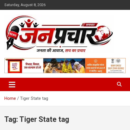
Skip
Saturday, August 8, 2026
to
content
Madhya Pradesh News Today | MP News Hindi
:: जनप्रचार ::
Home
Tiger State tag
Tag:
Tiger State tag