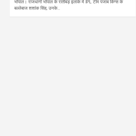
भोपाल। राजधानी भोपाल के रातीबड़ इलाके में IPL टीम पंजाब किंग्स के
बल्लेबाज शशांक सिंह, उनके…