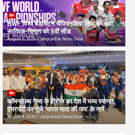
खेल
BWF विश्व बैडमिंटन चैंपियनशिप: सिंधु को 9वीं,
सात्विक-चिराग को 5वीं सीड
August 5, 2026
Janprachar News Desk
खेल
कॉमनवेल्थ गेम्स के हीरोज का देश में भव्य स्वागत,
एयरपोर्ट पर गूंजे ‘भारत माता की जय’ के नारे
August 4, 2026
Janprachar News Desk