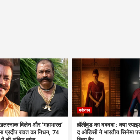
मनोरंजन
 खतरनाक विलेन और ‘महाभारत’
हॉलीवुड का दबदबा : क्या स्पा
ामा प्रदीप रावत का निधन, 74
द ओडिसी ने भारतीय सिनेमा प
 में ली अंतिम सांस
लिया है?