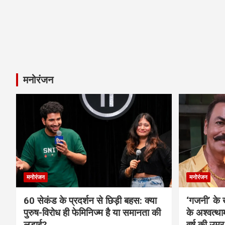
मनोरंजन
मनोरंजन
मनोरंजन
60 सेकंड के प्रदर्शन से छिड़ी बहस: क्या
‘गजनी’ के
पुरुष-विरोध ही फेमिनिज्म है या समानता की
के अश्वत्थ
लड़ाई?
वर्ष की उम्र