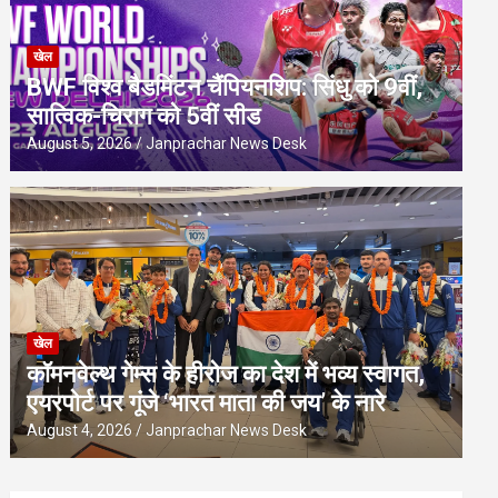
खेल
BWF विश्व बैडमिंटन चैंपियनशिप: सिंधु को 9वीं,
सात्विक-चिराग को 5वीं सीड
August 5, 2026
Janprachar News Desk
खेल
कॉमनवेल्थ गेम्स के हीरोज का देश में भव्य स्वागत,
एयरपोर्ट पर गूंजे ‘भारत माता की जय’ के नारे
August 4, 2026
Janprachar News Desk