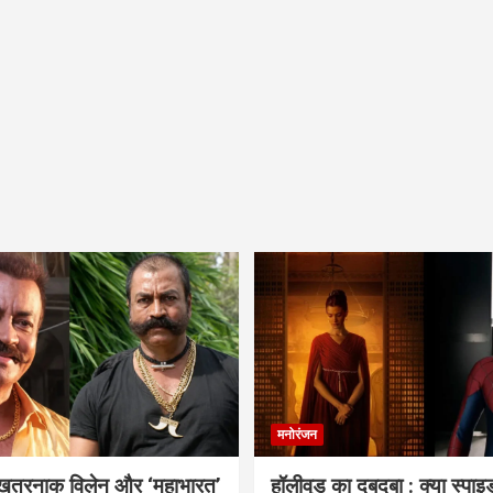
मनोरंजन
 खतरनाक विलेन और ‘महाभारत’
हॉलीवुड का दबदबा : क्या स्पा