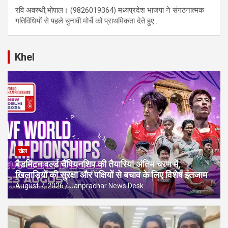
रवि अवस्थी,भोपाल। (9826019364) मध्यप्रदेश भाजपा ने संगठनात्मक
गतिविधियों से पहले चुनावी मोर्चे को प्राथमिकता देते हुए…
Khel
खेल
बैडमिंटन वर्ल्ड चैंपियनशिप की तैयारियां अंतिम चरण में,
खिलाड़ियों की सुरक्षा और पक्षियों से बचाव के लिए विशेष इंतजाम
August 7, 2026
Janprachar News Desk