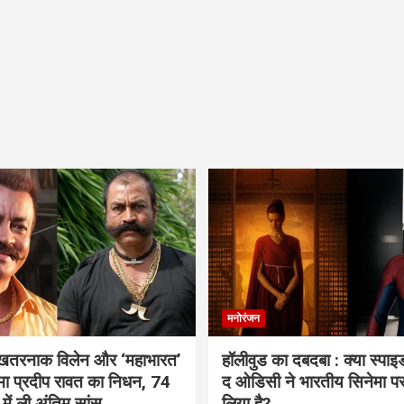
मनोरंजन
 खतरनाक विलेन और ‘महाभारत’
हॉलीवुड का दबदबा : क्या स्पा
ामा प्रदीप रावत का निधन, 74
द ओडिसी ने भारतीय सिनेमा प
 में ली अंतिम सांस
लिया है?