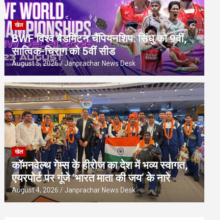
खेल
BWF विश्व बैडमिंटन चैंपियनशिप: सिंधु को 9वीं,
सात्विक-चिराग को 5वीं सीड
August 5, 2026
Janprachar News Desk
खेल
कॉमनवेल्थ गेम्स के हीरोज का देश में भव्य स्वागत,
एयरपोर्ट पर गूंजे ‘भारत माता की जय’ के नारे
August 4, 2026
Janprachar News Desk