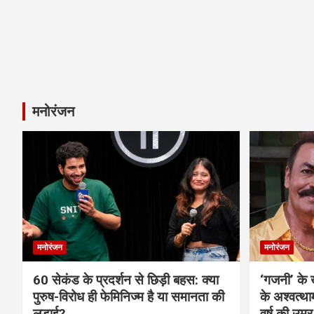
मनोरंजन
मनोरंजन
मनोरंजन
60 सेकंड के प्रदर्शन से छिड़ी बहस: क्या
‘गजनी’ के
पुरुष-विरोध ही फेमिनिज्म है या समानता की
के अश्वत्थ
लड़ाई?
वर्ष की उम्र