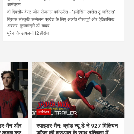
आमंत्रण
दो दिवसीय वेस्ट जोन रीजनल कॉन्फ्रेंस - "इन्हेंसिंग एक्सेस टू जस्टिस"
ब्रिक्स संस्कृति सम्मेलन प्रदेश के लिए अत्यंत गौरवपूर्ण और ऐतिहासिक
अवसर: मुख्यमंत्री डॉ. यादव
मुरैना के डायल-112 हीरोज
मनोरंजन
इडर-मैन और
स्पाइडर-मैन: ब्रांड न्यू डे ने 927 मिलियन
र कब्जा कर
डॉलर की शुरुआत के साथ इतिहास में