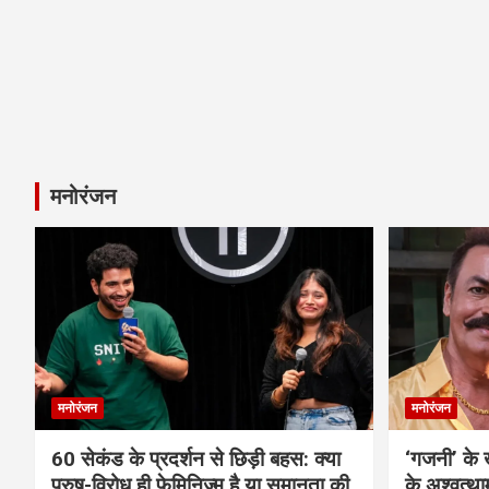
मनोरंजन
मनोरंजन
मनोरंजन
60 सेकंड के प्रदर्शन से छिड़ी बहस: क्या
‘गजनी’ के
पुरुष-विरोध ही फेमिनिज्म है या समानता की
के अश्वत्थ