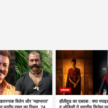
मनोरंजन
 खतरनाक विलेन और ‘महाभारत’
हॉलीवुड का दबदबा : क्या स्पा
ामा प्रदीप रावत का निधन, 74
द ओडिसी ने भारतीय सिनेमा प