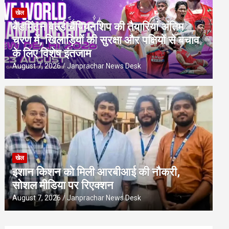
खेल
बैडमिंटन वर्ल्ड चैंपियनशिप की तैयारियां अंतिम
चरण में, खिलाड़ियों की सुरक्षा और पक्षियों से बचाव
के लिए विशेष इंतजाम
August 7, 2026
Janprachar News Desk
खेल
इशान किशन को मिली आरबीआई की नौकरी,
सोशल मीडिया पर रिएक्शन
August 7, 2026
Janprachar News Desk