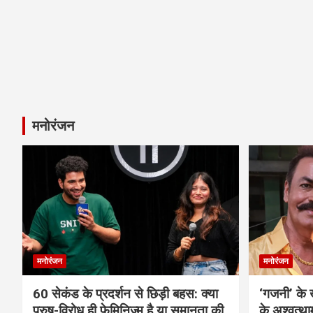
मनोरंजन
मनोरंजन
मनोरंजन
60 सेकंड के प्रदर्शन से छिड़ी बहस: क्या
‘गजनी’ के
पुरुष-विरोध ही फेमिनिज्म है या समानता की
के अश्वत्थ