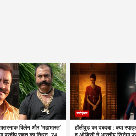
मनोरंजन
 खतरनाक विलेन और ‘महाभारत’
हॉलीवुड का दबदबा : क्या स्पा
ामा प्रदीप रावत का निधन, 74
द ओडिसी ने भारतीय सिनेमा प