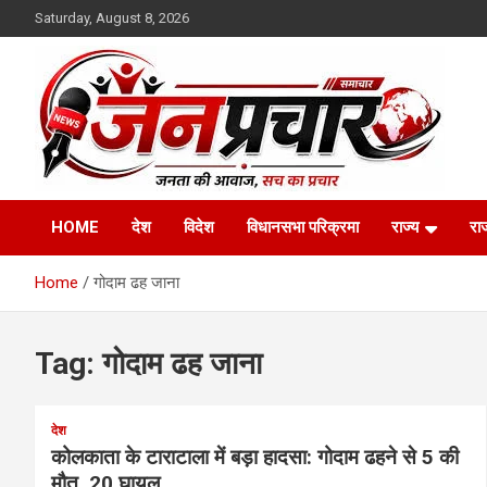
Skip
Saturday, August 8, 2026
to
content
Madhya Pradesh News Today | MP News Hindi
:: जनप्रचार ::
HOME
देश
विदेश
विधानसभा परिक्रमा
राज्य
रा
Home
गोदाम ढह जाना
Tag:
गोदाम ढह जाना
देश
कोलकाता के टाराटाला में बड़ा हादसा: गोदाम ढहने से 5 की
मौत, 20 घायल