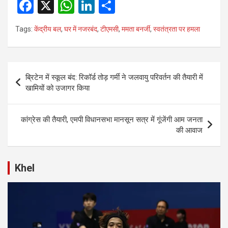
F
X
W
Li
S
a
h
n
h
Tags:
केंद्रीय बल
,
घर में नजरबंद
,
टीएमसी
,
ममता बनर्जी
,
स्वतंत्रता पर हमला
ce
at
ke
ar
b
s
dI
e
o
A
n
Post
ब्रिटेन में स्कूल बंद: रिकॉर्ड तोड़ गर्मी ने जलवायु परिवर्तन की तैयारी में
o
p
navigation
खामियों को उजागर किया
k
p
कांग्रेस की तैयारी, एमपी विधानसभा मानसून सत्र में गूंजेंगी आम जनता
की आवाज
Khel