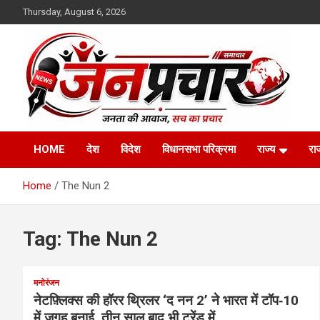
Skip
Thursday, August 6, 2026
to
content
Madhya Pradesh News Today | MP News Hindi
:: जनप्रचार ::
HOME
देश
विदेश
विधानसभा परिक्रमा
राज्य
रा
Home
The Nun 2
Tag:
The Nun 2
मनोरंजन
नेटफ़्लिक्स की हॉरर थ्रिलर ‘द नन 2’ ने भारत में टॉप‑10
में जगह बनाई, तीन साल बाद भी ट्रेंड में