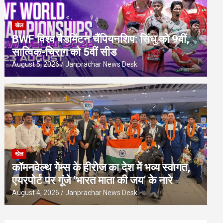
खेल
BWF विश्व बैडमिंटन चैंपियनशिप: सिंधु को 9वीं,
सात्विक-चिराग को 5वीं सीड
August 5, 2026
Janprachar News Desk
खेल
कॉमनवेल्थ गेम्स के हीरोज का देश में भव्य स्वागत,
एयरपोर्ट पर गूंजे ‘भारत माता की जय’ के नारे
August 4, 2026
Janprachar News Desk