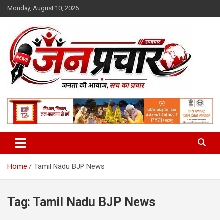
Skip
Monday, August 10, 2026
to
content
Madhya Pradesh News Today | MP News Hindi
:: जनप्रचार ::
Home
Tamil Nadu BJP News
Tag:
Tamil Nadu BJP News