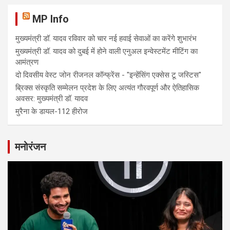
MP Info
मुख्यमंत्री डॉ. यादव रविवार को चार नई हवाई सेवाओं का करेंगे शुभारंभ
मुख्यमंत्री डॉ. यादव को दुबई में होने वाली एनुअल इन्वेस्टमेंट मीटिंग का
आमंत्रण
दो दिवसीय वेस्ट जोन रीजनल कॉन्फ्रेंस - "इन्हेंसिंग एक्सेस टू जस्टिस"
ब्रिक्स संस्कृति सम्मेलन प्रदेश के लिए अत्यंत गौरवपूर्ण और ऐतिहासिक
अवसर: मुख्यमंत्री डॉ. यादव
मुरैना के डायल-112 हीरोज
मनोरंजन