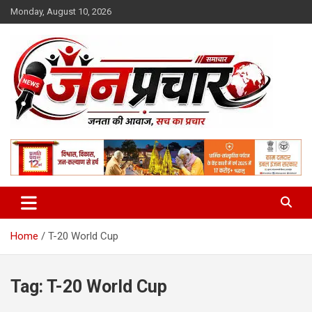
Skip
Monday, August 10, 2026
to
content
Madhya Pradesh News Today | MP News Hindi
:: जनप्रचार ::
Home
T-20 World Cup
Tag:
T-20 World Cup