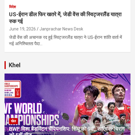
विदेश
US-ईरान डील फिर खतरे में, जेडी वेंस की स्विट्जरलैंड यात्रा
रुक गई
June 19, 2026
Janprachar News Desk
जेडी वेंस की अचानक रद्द हुई स्विट्जरलैंड यात्रा ने US‑ईरान शांति वार्ता में
नई अनिश्चितता पैदा…
Khel
खेल
BWF विश्व बैडमिंटन चैंपियनशिप: सिंधु को 9वीं, सात्विक-चिराग