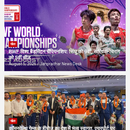
खेल
BWF विश्व बैडमिंटन चैंपियनशिप: सिंधु को 9वीं, सात्विक-चिराग
को 5वीं सीड
August 5, 2026
Janprachar News Desk
खेल
कॉमनवेल्थ गेम्स के हीरोज का देश में भव्य स्वागत, एयरपोर्ट पर