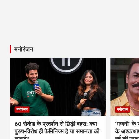
मनोरंजन
मनोरंजन
मनोरंजन
60 सेकंड के प्रदर्शन से छिड़ी बहस: क्या
‘गजनी’ के
पुरुष-विरोध ही फेमिनिज्म है या समानता की
के अश्वत्थ
लड़ाई?
वर्ष की उम्र