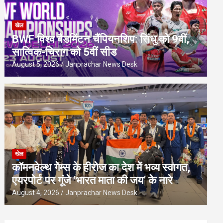
खेल
BWF विश्व बैडमिंटन चैंपियनशिप: सिंधु को 9वीं,
सात्विक-चिराग को 5वीं सीड
August 5, 2026
Janprachar News Desk
खेल
कॉमनवेल्थ गेम्स के हीरोज का देश में भव्य स्वागत,
एयरपोर्ट पर गूंजे ‘भारत माता की जय’ के नारे
August 4, 2026
Janprachar News Desk