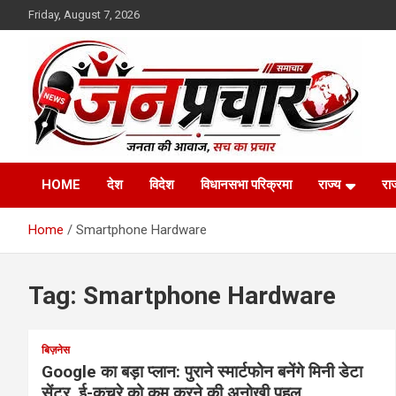
Skip
Friday, August 7, 2026
to
content
Madhya Pradesh News Today | MP News Hindi
:: जनप्रचार ::
HOME
देश
विदेश
विधानसभा परिक्रमा
राज्य
रा
Home
Smartphone Hardware
Tag:
Smartphone Hardware
बिज़नेस
Google का बड़ा प्लान: पुराने स्मार्टफोन बनेंगे मिनी डेटा
सेंटर, ई-कचरे को कम करने की अनोखी पहल