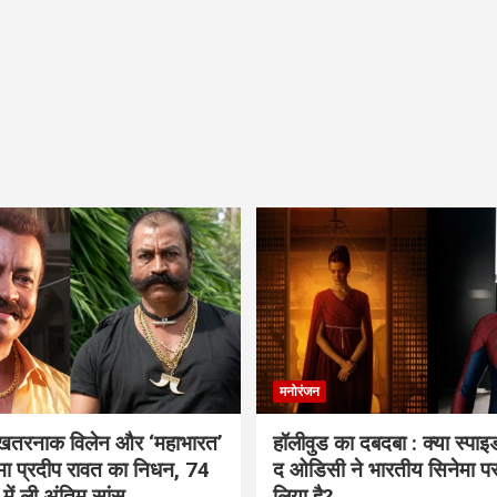
मनोरंजन
 खतरनाक विलेन और ‘महाभारत’
हॉलीवुड का दबदबा : क्या स्पा
ामा प्रदीप रावत का निधन, 74
द ओडिसी ने भारतीय सिनेमा प
 में ली अंतिम सांस
लिया है?