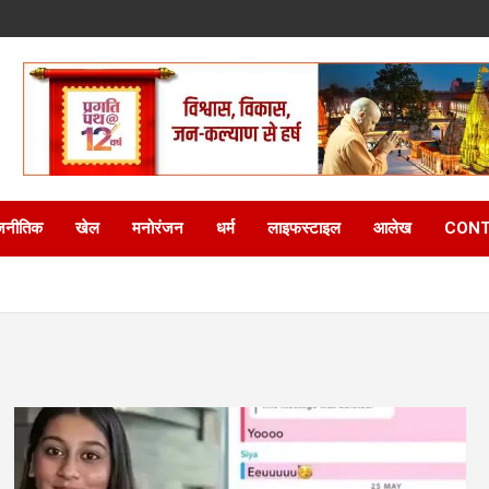
जनीतिक
खेल
मनोरंजन
धर्म
लाइफस्टाइल
आलेख
CONT