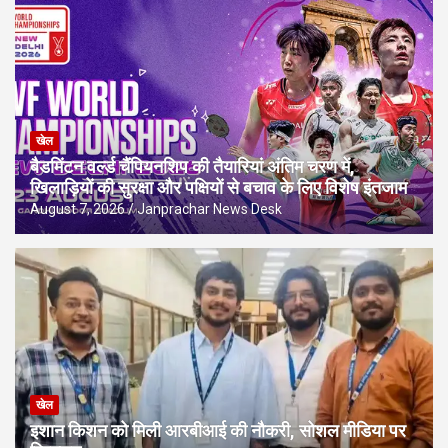
खेल
बैडमिंटन वर्ल्ड चैंपियनशिप की तैयारियां अंतिम चरण में,
खिलाड़ियों की सुरक्षा और पक्षियों से बचाव के लिए विशेष इंतजाम
August 7, 2026
Janprachar News Desk
खेल
इशान किशन को मिली आरबीआई की नौकरी, सोशल मीडिया पर