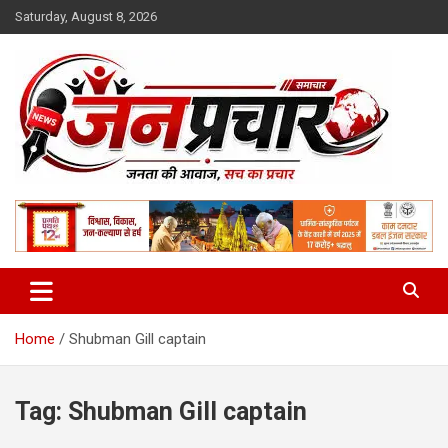
Skip
Saturday, August 8, 2026
to
content
Madhya Pradesh News Today | MP News Hindi
:: जनप्रचार ::
Home
Shubman Gill captain
Tag:
Shubman Gill captain