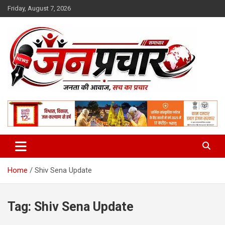
Skip
Friday, August 7, 2026
to
content
Madhya Pradesh News Today | MP News Hindi
:: जनप्रचार ::
Home
Shiv Sena Update
Tag:
Shiv Sena Update