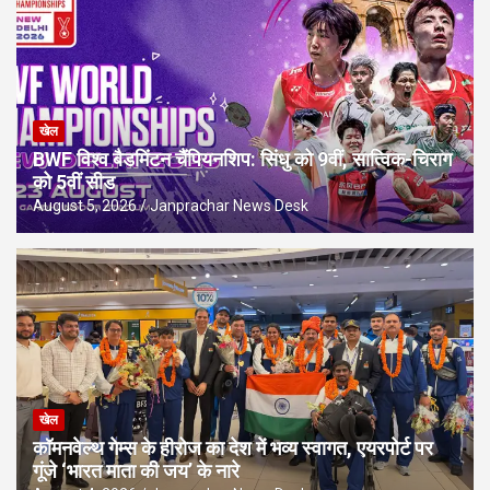
खेल
BWF विश्व बैडमिंटन चैंपियनशिप: सिंधु को 9वीं, सात्विक-चिराग
को 5वीं सीड
August 5, 2026
Janprachar News Desk
खेल
कॉमनवेल्थ गेम्स के हीरोज का देश में भव्य स्वागत, एयरपोर्ट पर
गूंजे ‘भारत माता की जय’ के नारे