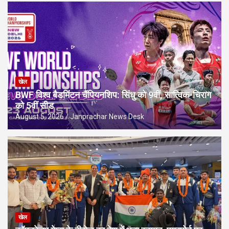
खेल
BWF विश्व बैडमिंटन चैंपियनशिप: सिंधु को 9वीं, सात्विक-चिराग
को 5वीं सीड
August 5, 2026
Janprachar News Desk
खेल