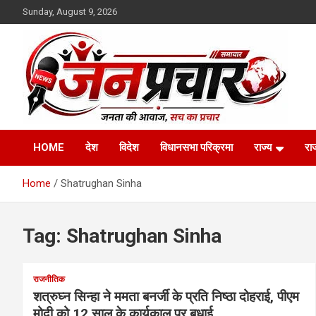
Skip
Sunday, August 9, 2026
to
content
Madhya Pradesh News Today | MP News Hindi
:: जनप्रचार ::
HOME
देश
विदेश
विधानसभा परिक्रमा
राज्य
रा
Home
Shatrughan Sinha
Tag:
Shatrughan Sinha
राजनीतिक
शत्रुघ्न सिन्हा ने ममता बनर्जी के प्रति निष्ठा दोहराई, पीएम
मोदी को 12 साल के कार्यकाल पर बधाई