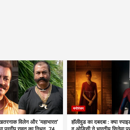
मनोरंजन
 खतरनाक विलेन और ‘महाभारत’
हॉलीवुड का दबदबा : क्या स्पा
ामा प्रदीप रावत का निधन, 74
द ओडिसी ने भारतीय सिनेमा प