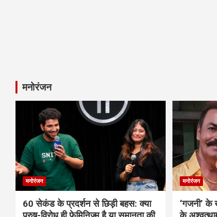
मनोरंजन
मनोरंजन
मनोरंजन
60 सेकंड के प्रदर्शन से छिड़ी बहस: क्या
‘गजनी’ के
पुरुष-विरोध ही फेमिनिज्म है या समानता की
के अश्वत्थ