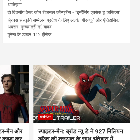
आमंत्रण
दो दिवसीय वेस्ट जोन रीजनल कॉन्फ्रेंस - "इन्हेंसिंग एक्सेस टू जस्टिस"
ब्रिक्स संस्कृति सम्मेलन प्रदेश के लिए अत्यंत गौरवपूर्ण और ऐतिहासिक
अवसर: मुख्यमंत्री डॉ. यादव
मुरैना के डायल-112 हीरोज
मनोरंजन
इडर-मैन और
स्पाइडर-मैन: ब्रांड न्यू डे ने 927 मिलियन
र कब्जा कर
डॉलर की शुरुआत के साथ इतिहास में