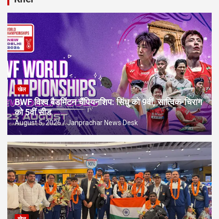
खेल
BWF विश्व बैडमिंटन चैंपियनशिप: सिंधु को 9वीं, सात्विक-चिराग
को 5वीं सीड
August 5, 2026
Janprachar News Desk