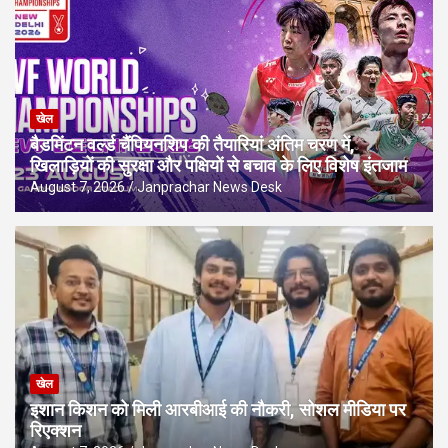
खेल
बैडमिंटन वर्ल्ड चैंपियनशिप की तैयारियां अंतिम चरण में,
खिलाड़ियों की सुरक्षा और पक्षियों से बचाव के लिए विशेष इंतजाम
August 7, 2026
Janprachar News Desk
खेल
इशान किशन को मिली आरबीआई की नौकरी, सोशल मीडिया पर
रिएक्शन