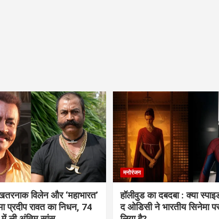
मनोरंजन
 खतरनाक विलेन और ‘महाभारत’
हॉलीवुड का दबदबा : क्या स्पा
ामा प्रदीप रावत का निधन, 74
द ओडिसी ने भारतीय सिनेमा प
 में ली अंतिम सांस
लिया है?