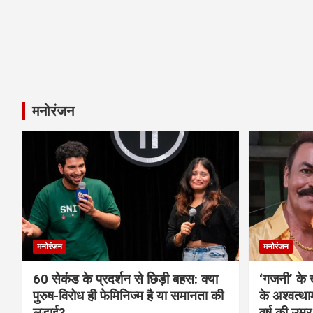
मनोरंजन
मनोरंजन
मनोरंजन
60 सेकंड के प्रदर्शन से छिड़ी बहस: क्या
‘गजनी’ के
पुरुष-विरोध ही फेमिनिज्म है या समानता की
के अश्वत्थ
लड़ाई?
वर्ष की उम्र