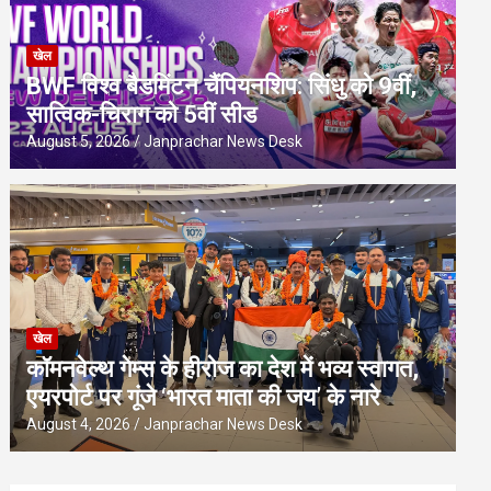
खेल
BWF विश्व बैडमिंटन चैंपियनशिप: सिंधु को 9वीं,
सात्विक-चिराग को 5वीं सीड
August 5, 2026
Janprachar News Desk
खेल
कॉमनवेल्थ गेम्स के हीरोज का देश में भव्य स्वागत,
एयरपोर्ट पर गूंजे ‘भारत माता की जय’ के नारे
August 4, 2026
Janprachar News Desk