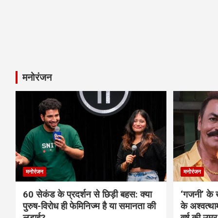
मनोरंजन
मनोरंजन
मनोरंजन
60 सेकंड के प्रदर्शन से छिड़ी बहस: क्या
‘गजनी’ के
पुरुष-विरोध ही फेमिनिज्म है या समानता की
के अश्वत्थ
लड़ाई?
वर्ष की उम्र