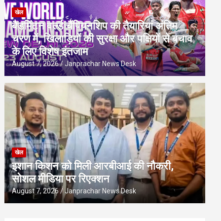
खेल
बैडमिंटन वर्ल्ड चैंपियनशिप की तैयारियां अंतिम
चरण में, खिलाड़ियों की सुरक्षा और पक्षियों से बचाव
के लिए विशेष इंतजाम
August 7, 2026
Janprachar News Desk
खेल
इशान किशन को मिली आरबीआई की नौकरी,
सोशल मीडिया पर रिएक्शन
August 7, 2026
Janprachar News Desk