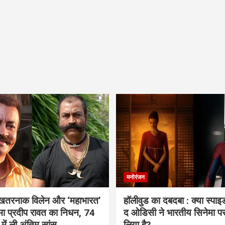
मनोरंजन
 खतरनाक विलेन और ‘महाभारत’
हॉलीवुड का दबदबा : क्या स्पा
ामा प्रदीप रावत का निधन, 74
द ओडिसी ने भारतीय सिनेमा प
 में ली अंतिम सांस
लिया है?