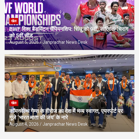
खेल
BWF विश्व बैडमिंटन चैंपियनशिप: सिंधु को 9वीं, सात्विक-चिराग
को 5वीं सीड
August 5, 2026
Janprachar News Desk
खेल
कॉमनवेल्थ गेम्स के हीरोज का देश में भव्य स्वागत, एयरपोर्ट पर
गूंजे ‘भारत माता की जय’ के नारे
August 4, 2026
Janprachar News Desk