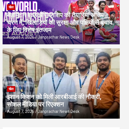
खेल
बैडमिंटन वर्ल्ड चैंपियनशिप की तैयारियां अंतिम
चरण में, खिलाड़ियों की सुरक्षा और पक्षियों से बचाव
के लिए विशेष इंतजाम
August 7, 2026
Janprachar News Desk
खेल
इशान किशन को मिली आरबीआई की नौकरी,
सोशल मीडिया पर रिएक्शन
August 7, 2026
Janprachar News Desk