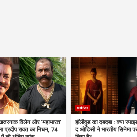
मनोरंजन
 खतरनाक विलेन और ‘महाभारत’
हॉलीवुड का दबदबा : क्या स्पा
ामा प्रदीप रावत का निधन, 74
द ओडिसी ने भारतीय सिनेमा प
 में ली अंतिम सांस
लिया है?