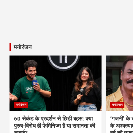
मनोरंजन
मनोरंजन
मनोरंजन
60 सेकंड के प्रदर्शन से छिड़ी बहस: क्या
‘गजनी’ के
पुरुष-विरोध ही फेमिनिज्म है या समानता की
के अश्वत्थ
लड़ाई?
वर्ष की उम्र