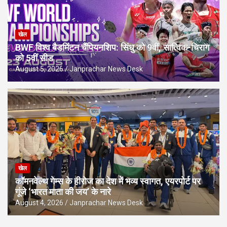
खेल
BWF विश्व बैडमिंटन चैंपियनशिप: सिंधु को 9वीं, सात्विक-चिराग
को 5वीं सीड
August 5, 2026
Janprachar News Desk
खेल
कॉमनवेल्थ गेम्स के हीरोज का देश में भव्य स्वागत, एयरपोर्ट पर
गूंजे ‘भारत माता की जय’ के नारे
August 4, 2026
Janprachar News Desk