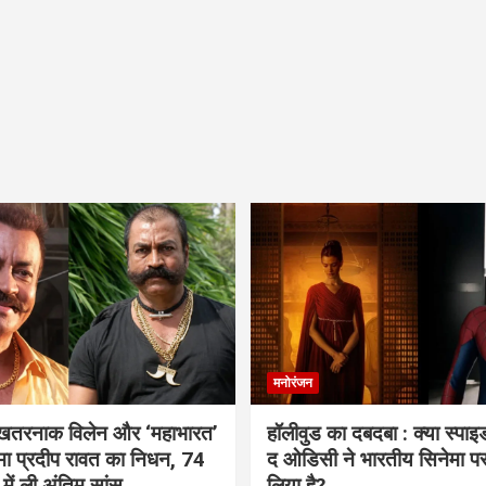
मनोरंजन
 खतरनाक विलेन और ‘महाभारत’
हॉलीवुड का दबदबा : क्या स्पा
ामा प्रदीप रावत का निधन, 74
द ओडिसी ने भारतीय सिनेमा प
 में ली अंतिम सांस
लिया है?