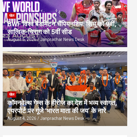
खेल
BWF विश्व बैडमिंटन चैंपियनशिप: सिंधु को 9वीं,
सात्विक-चिराग को 5वीं सीड
August 5, 2026
Janprachar News Desk
खेल
कॉमनवेल्थ गेम्स के हीरोज का देश में भव्य स्वागत,
एयरपोर्ट पर गूंजे ‘भारत माता की जय’ के नारे
August 4, 2026
Janprachar News Desk