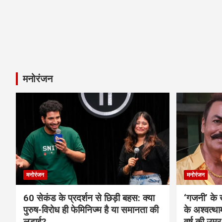
मनोरंजन
मनोरंजन
मनोरंजन
60 सेकंड के प्रदर्शन से छिड़ी बहस: क्या
‘गजनी’ के
पुरुष-विरोध ही फेमिनिज्म है या समानता की
के अश्वत्थ
लड़ाई?
वर्ष की उम्र