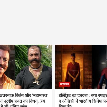
मनोरंजन
 खतरनाक विलेन और ‘महाभारत’
हॉलीवुड का दबदबा : क्या स्पा
ामा प्रदीप रावत का निधन, 74
द ओडिसी ने भारतीय सिनेमा प
 में ली अंतिम सांस
लिया है?