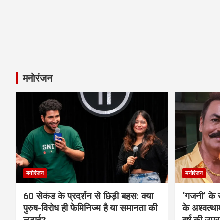
मनोरंजन
मनोरंजन
मनोरंजन
60 सेकंड के प्रदर्शन से छिड़ी बहस: क्या
‘गजनी’ के
पुरुष-विरोध ही फेमिनिज्म है या समानता की
के अश्वत्थ
लड़ाई?
वर्ष की उम्र