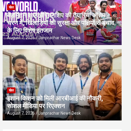
खेल
बैडमिंटन वर्ल्ड चैंपियनशिप की तैयारियां अंतिम
चरण में, खिलाड़ियों की सुरक्षा और पक्षियों से बचाव
के लिए विशेष इंतजाम
August 7, 2026
Janprachar News Desk
खेल
इशान किशन को मिली आरबीआई की नौकरी,
सोशल मीडिया पर रिएक्शन
August 7, 2026
Janprachar News Desk