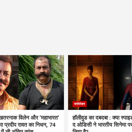
मनोरंजन
 खतरनाक विलेन और ‘महाभारत’
हॉलीवुड का दबदबा : क्या स्पा
ामा प्रदीप रावत का निधन, 74
द ओडिसी ने भारतीय सिनेमा प
 में ली अंतिम सांस
लिया है?