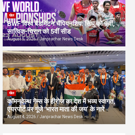
खेल
BWF विश्व बैडमिंटन चैंपियनशिप: सिंधु को 9वीं,
सात्विक-चिराग को 5वीं सीड
August 5, 2026
Janprachar News Desk
खेल
कॉमनवेल्थ गेम्स के हीरोज का देश में भव्य स्वागत,
एयरपोर्ट पर गूंजे ‘भारत माता की जय’ के नारे
August 4, 2026
Janprachar News Desk