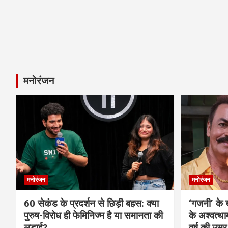
मनोरंजन
मनोरंजन
मनोरंजन
60 सेकंड के प्रदर्शन से छिड़ी बहस: क्या
‘गजनी’ के
पुरुष-विरोध ही फेमिनिज्म है या समानता की
के अश्वत्थ
लड़ाई?
वर्ष की उम्र