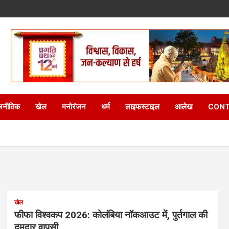
जनीतिक
खेल
मनोरंजन
धर्म
लाइफस्टाइल
आलेख
CONT
खेल
फीफा विश्वकप 2026: कोलंबिया नॉकआउट में, पुर्तगाल की
दमदार वापसी