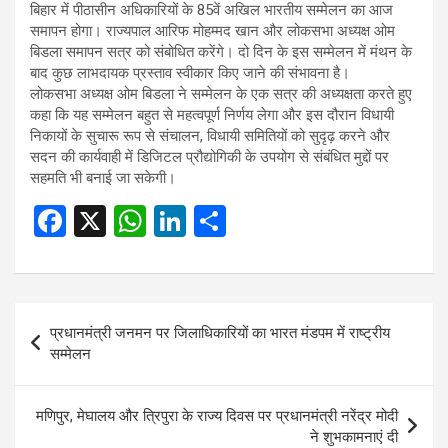
ce
at
ke
ar
बिहार में पीठासीन अधिकारियों के 85वें अखिल भारतीय सम्‍मेलन का आज
b
s
dI
e
समापन होगा। राज्‍यपाल आरिफ मोहम्‍मद खान और लोकसभा अध्‍यक्ष ओम
बिडला समापन सत्र को संबोधित करेंगे। दो दिन के इस सम्‍मेलन में मंथन के
o
A
n
बाद कुछ लाभदायक प्रस्‍ताव स्‍वीकार किए जाने की संभावना है।
o
p
लोकसभा अध्‍यक्ष ओम बिडला ने सम्‍मेलन के एक सत्र की अध्‍यक्षता करते हुए
कहा कि यह सम्‍मेलन बहुत से महत्‍वपूर्ण निर्णय लेगा और इस दौरान विधायी
k
p
निकायों के सुचारू रूप से संचालन, विधायी समितियों को सुदृढ़ करने और
सदन की कार्यवाही में डिजिटल प्रौद्योगिकी के उपयोग से संबंधित मुद्दों पर
सहमति भी बनाई जा सकेगी।
F
X
W
Li
S
a
h
n
h
ce
at
ke
ar
b
s
dI
e
Post
प्रधानमंत्री जनमन पर जिलाधिकारियों का भारत मंडपम में राष्ट्रीय
o
A
n
navigation
सम्मेलन
o
p
k
p
मणिपुर, मेघालय और त्रिपुरा के राज्य दिवस पर प्रधानमंत्री नरेंद्र मोदी
ने शुभकामनाएं दी