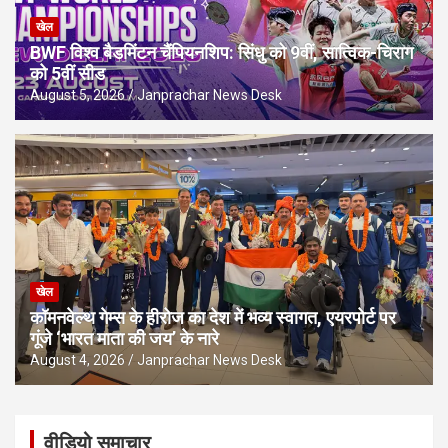
खेल
BWF विश्व बैडमिंटन चैंपियनशिप: सिंधु को 9वीं, सात्विक-चिराग
को 5वीं सीड
August 5, 2026
Janprachar News Desk
खेल
कॉमनवेल्थ गेम्स के हीरोज का देश में भव्य स्वागत, एयरपोर्ट पर
गूंजे ‘भारत माता की जय’ के नारे
August 4, 2026
Janprachar News Desk
वीडियो समाचार