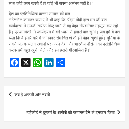
साथ कोई काम करते हैं तो कोई भी सपना असंभव नहीं है।’
देश का प्रतिनिधित्व करना सम्मान की बात
लेफ्टिनेंट कमांडर रूपा ए ने भी कहा कि ‘पीएम मोदी द्वारा मन की बात
कार्यक्रम में उनकी तारीफ किए जाने से वह बेहद गौरवान्वित महसूस कर रही
हैं। प्रधानमंत्री ने कार्यक्रम में बड़े ध्यान से हमारी बात सुनी। जब हमें ये पता
चला कि वे हमारे बारे में जानकार रोमांचित थे तो हमें बेहद खुशी हुई। दुनिया के
सबसे अलग-थलग स्थानों पर अपने देश और भारतीय नौसेना का प्रतिनिधित्व
करके हमें बहुत खुशी मिली और हम इससे गौरवान्वित हैं।’
F
X
W
Li
S
a
h
n
h
ce
at
ke
ar
b
s
dI
e
Post
कब है अष्टमी और नवमी
o
A
n
navigation
o
p
हाईकोर्ट ने दुष्कर्म के आरोपी को जमानत देने से इनकार किया
k
p