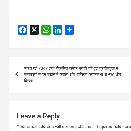
F
X
W
Li
S
a
h
n
h
ce
at
ke
ar
b
s
dI
e
Post
o
A
n
भारत को 2047 तक विकसित राष्ट्र बनाने की दृढ़ प्रतिबद्धता में
navigation
o
p
महत्वपूर्ण स्थान रखते हैं उद्योग और वाणिज्य: लोकसभा अध्यक्ष ओम
बिरला
k
p
Leave a Reply
Your email address will not be published.
Required fields a