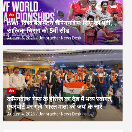
खेल
BWF विश्व बैडमिंटन चैंपियनशिप: सिंधु को 9वीं,
सात्विक-चिराग को 5वीं सीड
August 5, 2026
Janprachar News Desk
खेल
कॉमनवेल्थ गेम्स के हीरोज का देश में भव्य स्वागत,
एयरपोर्ट पर गूंजे ‘भारत माता की जय’ के नारे
August 4, 2026
Janprachar News Desk