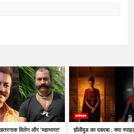
मनोरंजन
 खतरनाक विलेन और ‘महाभारत’
हॉलीवुड का दबदबा : क्या स्पा