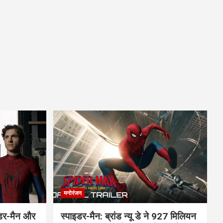
मनोरंजन
इडर-मैन और
स्पाइडर-मैन: ब्रांड न्यू डे ने 927 मिलियन