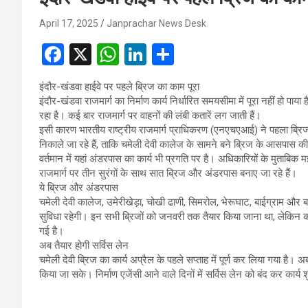
April 17, 2025
Janprachar News Desk
F
X
W
Li
S
a
h
n
h
इंदौर-खंडवा हाईवे पर पहले ब्रिज का काम पूरा
ce
at
ke
ar
इंदौर-खंडवा राजमार्ग का निर्माण कार्य निर्धारित समयसीमा में पूरा नहीं हो प
b
s
dI
e
रहा है। कई बार राजमार्ग पर वाहनों की लंबी कतारें लग जाती हैं।
इसी कारण भारतीय राष्ट्रीय राजमार्ग प्राधिकरण (एनएचएआई) ने पहला ब्रिज व
o
A
n
निकाले जा रहे हैं, ताकि चमेली देवी कालेज के सामने बने ब्रिज के आसपास 
o
p
वर्तमान में यहां अंडरपास का कार्य भी प्रगति पर है। अधिकारियों के मुताबि
राजमार्ग पर तीन सुरंगों के साथ सात ब्रिज और अंडरपास बनाए जा रहे हैं।
k
p
ये ब्रिज और अंडरपास
चमेली देवी कालेज, उमेरीखेड़ा, चोखी ढाणी, सिमरोल, भेरूघाट, बाईग्राम और बड़वाह
सुविधा रहेगी। इन सभी ब्रिजों को जनवरी तक तैयार किया जाना था, लेकिन क
गई है।
अब तैयार होगी सर्विस लेन
चमेली देवी ब्रिज का कार्य अप्रैल के पहले सप्ताह में पूर्ण कर लिया गया है। 
किया जा सके। निर्माण एजेंसी आने वाले दिनों में सर्विस लेन को बंद कर कार्य 